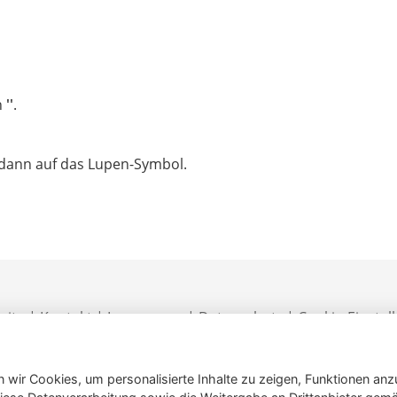
h
''
.
e dann auf das Lupen-Symbol.
eite
|
Kontakt
|
Impressum
|
Datenschutz
|
Cookie-Einstel
 wir Cookies, um personalisierte Inhalte zu zeigen, Funktionen anz