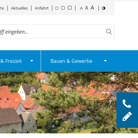
A
|
|
|
|
A
|
ite
Aktuelles
Anfahrt
A
& Freizeit
Bauen & Gewerbe